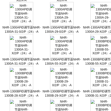
X/2/X-A
X/2/X-A
NHR-1300APID调节器NHR-
NHR-1300APID调节器NHR-
NHR-1300APID调
1300A-31-0/2/P（24）-A
1300A-29-0/2/P（24）-A
1300A-29-X/2/P（
NHR-1300APID调节器NHR-
NHR-1300APID调节器NHR-
NHR-1300BPID调
1300A-31-X/2/P（24）-A
1300A-55-X/2/P（24）-A
1300B-55-X/2/P（
NHR-1300BPID调节器NHR-
NHR-1300BPID调节器NHR-
NHR-1300BPID调
1300B-28-X/2/P（24）-A
1300B-29-X/2/P（24）-A
1300B-31-X/2/P（