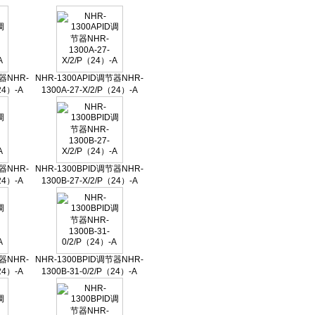
节器NHR-
NHR-1300APID调节器NHR-
24）-A
1300A-27-X/2/P（24）-A
节器NHR-
NHR-1300BPID调节器NHR-
24）-A
1300B-27-X/2/P（24）-A
节器NHR-
NHR-1300BPID调节器NHR-
24）-A
1300B-31-0/2/P（24）-A