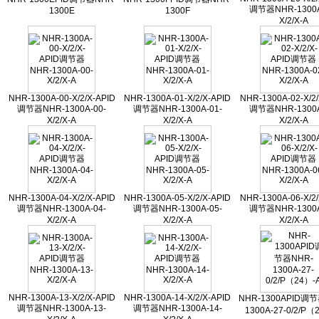
调节器NHR-1300A
1300E
1300F
X/2/X-A
NHR-1300A-00-X/2/X-APID
NHR-1300A-01-X/2/X-APID
NHR-1300A-02-X/2/
调节器NHR-1300A-00-
调节器NHR-1300A-01-
调节器NHR-1300A
X/2/X-A
X/2/X-A
X/2/X-A
NHR-1300A-04-X/2/X-APID
NHR-1300A-05-X/2/X-APID
NHR-1300A-06-X/2/
调节器NHR-1300A-04-
调节器NHR-1300A-05-
调节器NHR-1300A
X/2/X-A
X/2/X-A
X/2/X-A
NHR-1300A-13-X/2/X-APID
NHR-1300A-14-X/2/X-APID
NHR-1300APID调
调节器NHR-1300A-13-
调节器NHR-1300A-14-
1300A-27-0/2/P（